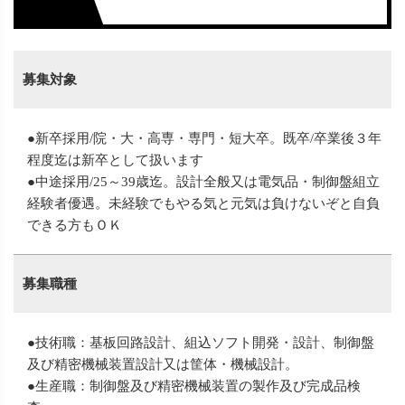
募集対象
●新卒採用/院・大・高専・専門・短大卒。既卒/卒業後３年
程度迄は新卒として扱います
●中途採用/25～39歳迄。設計全般又は電気品・制御盤組立
経験者優遇。未経験でもやる気と元気は負けないぞと自負
できる方もＯＫ
募集職種
●技術職：基板回路設計、組込ソフト開発・設計、制御盤
及び精密機械装置設計又は筐体・機械設計。
●生産職：制御盤及び精密機械装置の製作及び完成品検